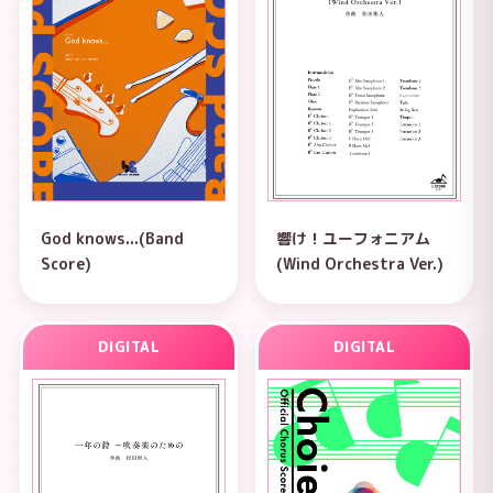
God knows...(Band
響け！ユーフォニアム
Score)
(Wind Orchestra Ver.)
DIGITAL
DIGITAL