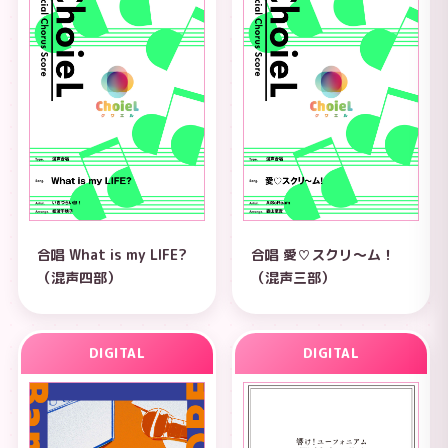
合唱 What is my LIFE?
合唱 愛♡スクリ～ム！
（混声四部）
（混声三部）
DIGITAL
DIGITAL