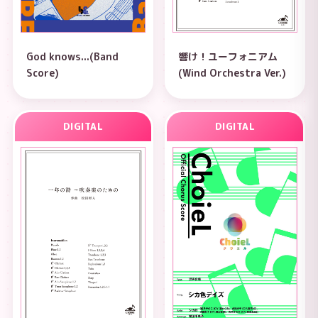
God knows...(Band
響け！ユーフォニアム
Score)
(Wind Orchestra Ver.)
DIGITAL
DIGITAL