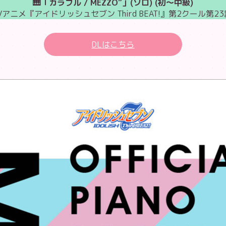
🎹「カラフル / MEZZO”」(ソロ) (初～中級)
Vアニメ『アイドリッシュセブン Third BEAT!』第2クール第23
DLはこちら