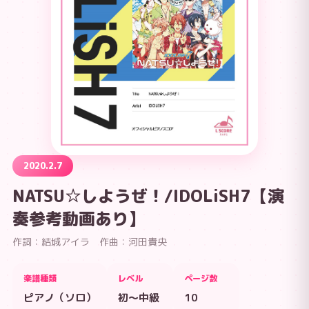
2020.2.7
NATSU☆しようぜ！/IDOLiSH7【演
奏参考動画あり】
作詞：結城アイラ 作曲：河田貴央
楽譜種類
レベル
ページ数
ピアノ（ソロ）
初～中級
10