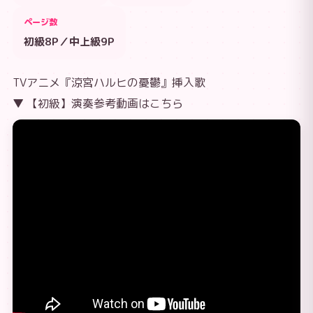
ページ数
初級8P／中上級9P
TVアニメ『涼宮ハルヒの憂鬱』挿入歌
▼ 【初級】演奏参考動画はこちら