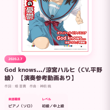
2020.2.7
God knows.../涼宮ハルヒ（CV.平野
綾） 【演奏参考動画あり】
作詞：畑 亜貴 作曲：神前 暁
楽譜種類
レベル
ピアノ（ソロ）
初級／中上級