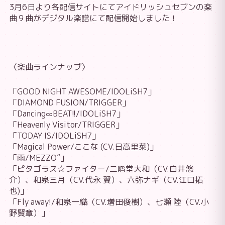
3月6日より各配信サイトにてアイドリッシュセブンの楽
曲９曲がデジタル楽譜にて配信開始しました！
〈楽曲ラインナップ〉
「GOOD NIGHT AWESOME/IDOLiSH7」
「DIAMOND FUSION/TRIGGER」
「Dancing∞BEAT!!/IDOLiSH7」
「Heavenly Visitor/TRIGGER」
「TODAY IS/IDOLiSH7」
「Magical Power/ここな (CV.日高里菜)」
「雨/MEZZO”」
「ピタゴラス☆ファイター/二階堂大和（CV.白井悠
介）、和泉三月（CV.代永 翼）、六弥ナギ（CV.江口拓
也)」
「Fly away!/和泉一織（CV.増田俊樹）、七瀬 陸（CV.小
野賢章）」