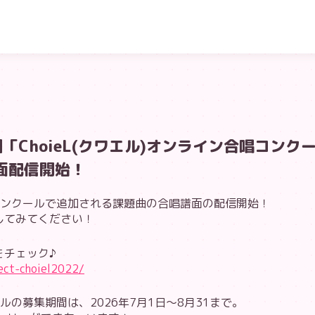
「ChoieL(クワエル)オンライン合唱コンク
面配信開始！
コンクールで追加される課題曲の合唱譜面の配信開始！
してみてください！
をチェック♪
ject-choiel2022/
ルの募集期間は、2026年7月1日～8月31まで。